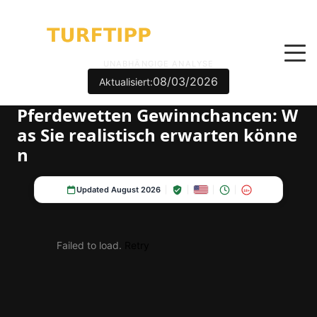
UNABHÄNGIGE ANALYSE
08/03/2026
Aktualisiert:
Pferdewetten Gewinnchancen: W
as Sie realistisch erwarten könne
n
Updated August 2026
18+
Failed to load.
Retry