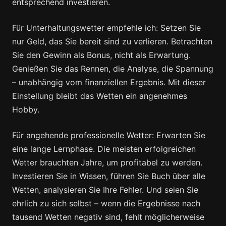
entsprechend investieren.
Für Unterhaltungswetter empfehle ich: Setzen Sie
nur Geld, das Sie bereit sind zu verlieren. Betrachten
Sie den Gewinn als Bonus, nicht als Erwartung.
Genießen Sie das Rennen, die Analyse, die Spannung
– unabhängig vom finanziellen Ergebnis. Mit dieser
Einstellung bleibt das Wetten ein angenehmes
Hobby.
Für angehende professionelle Wetter: Erwarten Sie
eine lange Lernphase. Die meisten erfolgreichen
Wetter brauchten Jahre, um profitabel zu werden.
Investieren Sie in Wissen, führen Sie Buch über alle
Wetten, analysieren Sie Ihre Fehler. Und seien Sie
ehrlich zu sich selbst – wenn die Ergebnisse nach
tausend Wetten negativ sind, fehlt möglicherweise