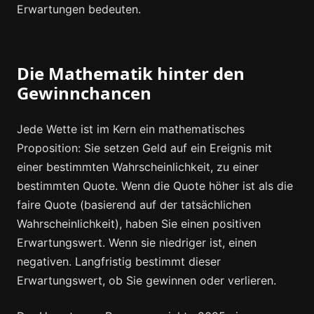
Erwartungen bedeuten.
Die Mathematik hinter den
Gewinnchancen
Jede Wette ist im Kern ein mathematisches
Proposition: Sie setzen Geld auf ein Ereignis mit
einer bestimmten Wahrscheinlichkeit, zu einer
bestimmten Quote. Wenn die Quote höher ist als die
faire Quote (basierend auf der tatsächlichen
Wahrscheinlichkeit), haben Sie einen positiven
Erwartungswert. Wenn sie niedriger ist, einen
negativen. Langfristig bestimmt dieser
Erwartungswert, ob Sie gewinnen oder verlieren.