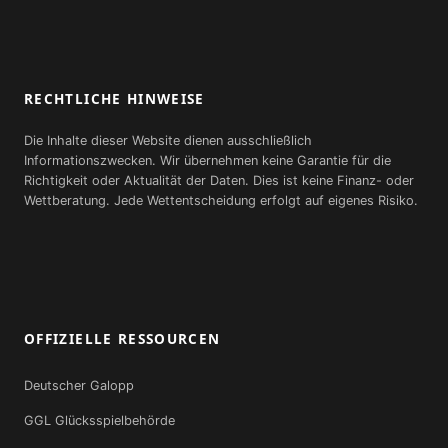
RECHTLICHE HINWEISE
Die Inhalte dieser Website dienen ausschließlich
Informationszwecken. Wir übernehmen keine Garantie für die
Richtigkeit oder Aktualität der Daten. Dies ist keine Finanz- oder
Wettberatung. Jede Wettentscheidung erfolgt auf eigenes Risiko.
OFFIZIELLE RESSOURCEN
Deutscher Galopp
GGL Glücksspielbehörde