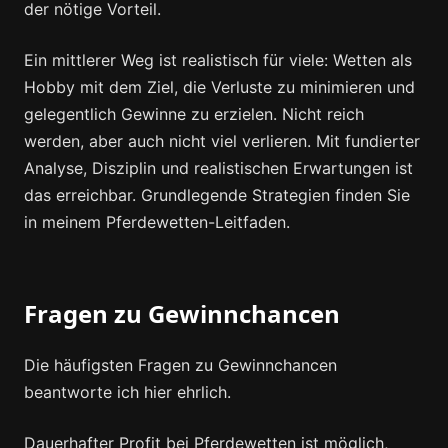
der nötige Vorteil.
Ein mittlerer Weg ist realistisch für viele: Wetten als
Hobby mit dem Ziel, die Verluste zu minimieren und
gelegentlich Gewinne zu erzielen. Nicht reich
werden, aber auch nicht viel verlieren. Mit fundierter
Analyse, Disziplin und realistischen Erwartungen ist
das erreichbar. Grundlegende Strategien finden Sie
in meinem Pferdewetten-Leitfaden.
Fragen zu Gewinnchancen
Die häufigsten Fragen zu Gewinnchancen
beantworte ich hier ehrlich.
Dauerhafter Profit bei Pferdewetten ist möglich,