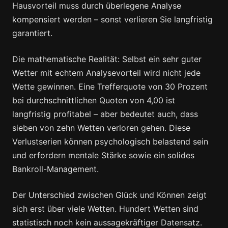
Hausvorteil muss durch überlegene Analyse
kompensiert werden – sonst verlieren Sie langfristig
garantiert.
Die mathematische Realität: Selbst ein sehr guter
Wetter mit echtem Analysevorteil wird nicht jede
Wette gewinnen. Eine Trefferquote von 30 Prozent
bei durchschnittlichen Quoten von 4,00 ist
langfristig profitabel – aber bedeutet auch, dass
sieben von zehn Wetten verloren gehen. Diese
Verlustserien können psychologisch belastend sein
und erfordern mentale Stärke sowie ein solides
Bankroll-Management.
Der Unterschied zwischen Glück und Können zeigt
sich erst über viele Wetten. Hundert Wetten sind
statistisch noch kein aussagekräftiger Datensatz.