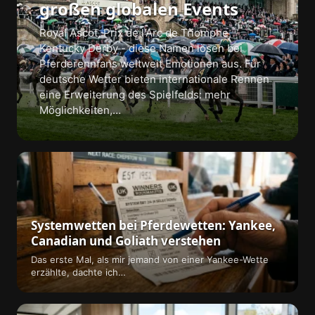
großen globalen Events
Royal Ascot, Prix de l'Arc de Triomphe,
Kentucky Derby - diese Namen lösen bei
Pferderennfans weltweit Emotionen aus. Für
deutsche Wetter bieten internationale Rennen
eine Erweiterung des Spielfelds: mehr
Möglichkeiten,…
Systemwetten bei Pferdewetten: Yankee,
Canadian und Goliath verstehen
Das erste Mal, als mir jemand von einer Yankee-Wette
erzählte, dachte ich…