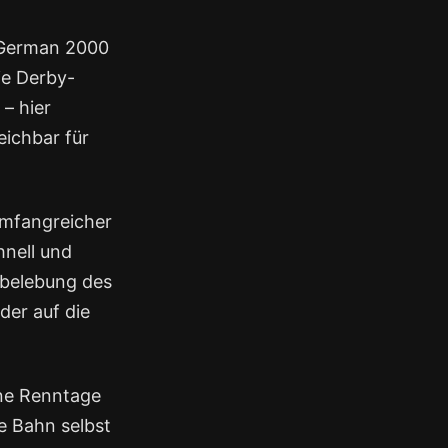
e German 2000
ie Derby-
 – hier
eichbar für
umfangreicher
hnell und
rbelebung des
der auf die
ene Renntage
ie Bahn selbst