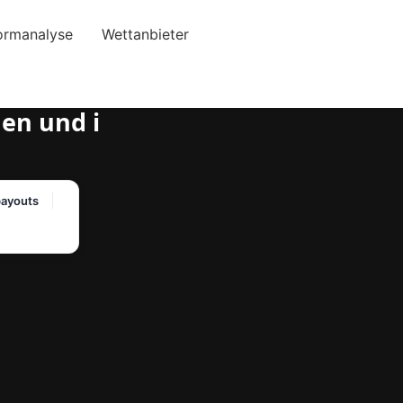
ormanalyse
Wettanbieter
en und i
payouts