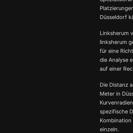
Platzierunge
Düsseldorf k
Linksherum v
linksherum ge
für eine Rich
die Analyse e
auf einer Re
Die Distanz a
Meter in Düs
Kurvenradien,
spezifische D
Kombination 
einzeln.