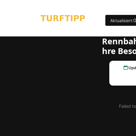
UNABHÄNGI
Aktualisiert:
Rennbah
hre Bes
Upd
Failed t