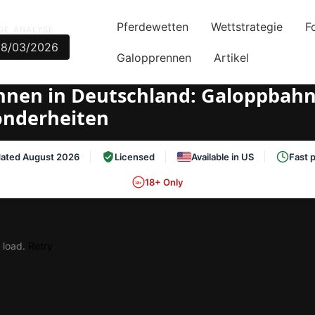
Pferdewetten
Wettstrategie
F
GE ANALYSE
08/03/2026
Galopprennen
Artikel
nen in Deutschland: Galoppbahn
onderheiten
ated August 2026
Licensed
Available in US
Fast 
18+ Only
18+
o load.
Retry