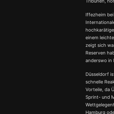
Tribünen, ho
Iffezheim be
Internationa
hochkarätige
einem leichte
zeigt sich w
Reserven habe
anderswo in 
Düsseldorf i
schnelle Reak
Vorteile, da 
Sprint- und 
Wettgelegenh
Hamburg oder