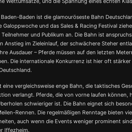
he Wettumsätze, und die Spannung eines echten Klas
i Baden-Baden ist die glamouröseste Bahn Deutschlan
le Galoppwoche und das Sales & Racing Festival zieh
 Teilnehmer und Publikum an. Die Bahn ist anspruchsv
n Anstieg im Zieleinlauf, der schwächere Steher entla
ahre Ausdauer – Pferde müssen auf den letzten Mete
n. Die internationale Konkurrenz ist hier oft stärker 
Deutschland.
st eine vergleichsweise enge Bahn, die taktisches Ge
tion verlangt. Pferde, die von vorne laufen können, 
Überholen schwieriger ist. Die Bahn eignet sich beson
Meilen-Rennen. Die regelmäßigen Renntage bieten vie
eiten, auch wenn die Events weniger prominent sind 
 Iffezheim.