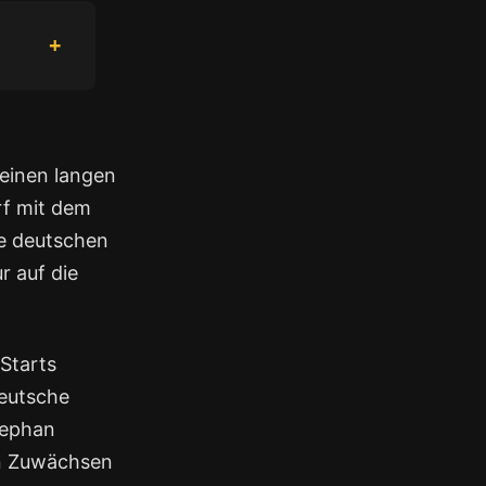
einen langen
rf mit dem
ie deutschen
r auf die
Starts
deutsche
Stephan
on Zuwächsen