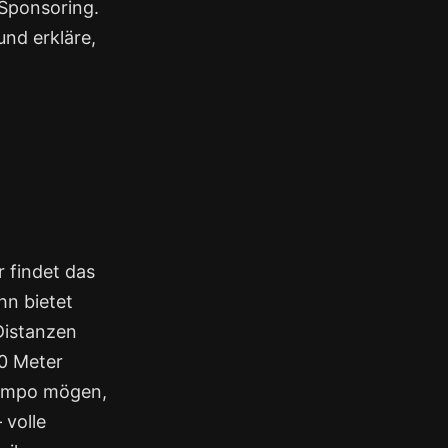
 Sponsoring.
und erkläre,
 findet das
hn bietet
Distanzen
00 Meter
Tempo mögen,
 volle