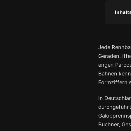
Inhalt
Jede Rennbah
Geraden, Iff
engen Parcou
Bahnen kennt
Formziffern 
In Deutschla
durchgeführt
Galopprennspo
Buchner, Ges