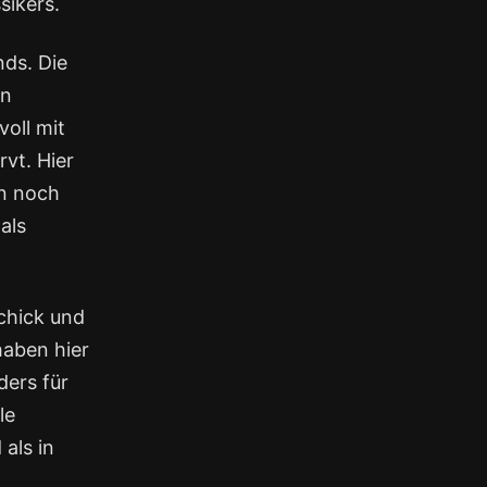
sikers.
ds. Die
en
oll mit
rvt. Hier
rn noch
als
schick und
haben hier
ders für
le
als in