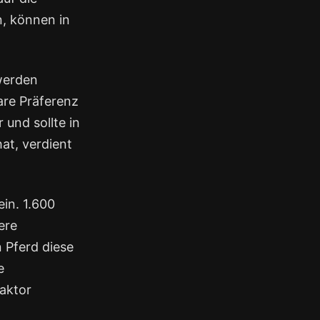
n, können in
werden
are Präferenz
 und sollte in
at, verdient
ein. 1.600
ere
 Pferd diese
e
Faktor